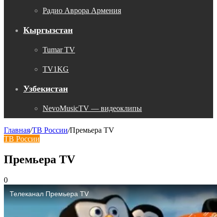
Радио Аврора Армения
Кыргызстан
Tumar TV
TV1KG
Узбекистан
NevoMusicTV — видеоклипы
Главная
/
ТВ России
/
Премьера TV
ТВ России
Премьера TV
0