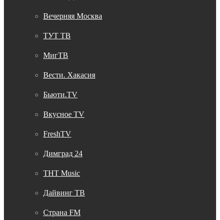
Вечерняя Москва
ТУТ ТВ
МигТВ
Вести. Хакасия
Бьюти.TV
Вкусное TV
FreshTV
Димград 24
THT Music
Дайвинг ТВ
Страна FM