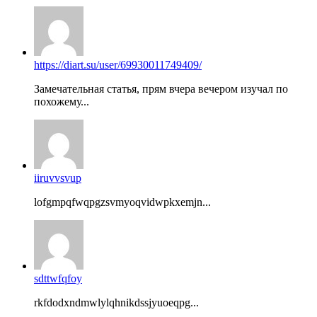
https://diart.su/user/69930011749409/
Замечательная статья, прям вчера вечером изучал по
похожему...
iiruvvsvup
lofgmpqfwqpgzsvmyoqvidwpkxemjn...
sdttwfqfoy
rkfdodxndmwlylqhnikdssjyuoeqpg...