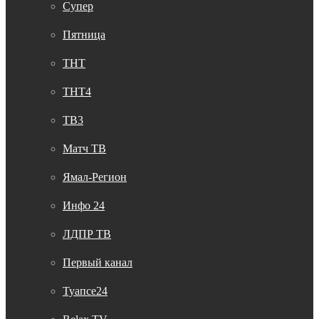
Супер
Пятница
ТНТ
ТНТ4
ТВ3
Матч ТВ
Ямал-Регион
Инфо 24
ЛДПР ТВ
Первый канал
Туапсе24