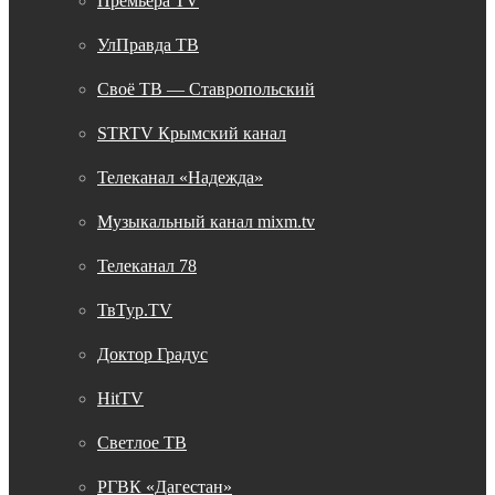
Премьера TV
УлПравда ТВ
Своё ТВ — Ставропольский
STRTV Крымский канал
Телеканал «Надежда»
Музыкальный канал mixm.tv
Телеканал 78
ТвТур.TV
Доктор Градус
HitTV
Светлое ТВ
РГВК «Дагестан»